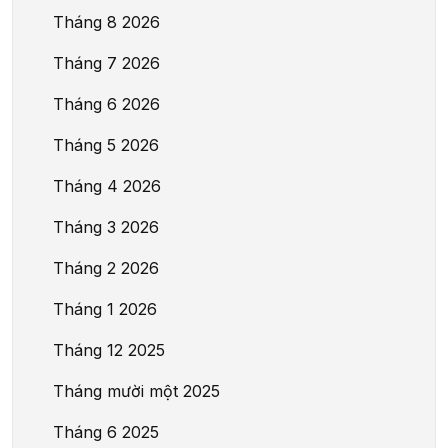
Tháng 8 2026
Tháng 7 2026
Tháng 6 2026
Tháng 5 2026
Tháng 4 2026
Tháng 3 2026
Tháng 2 2026
Tháng 1 2026
Tháng 12 2025
Tháng mười một 2025
Tháng 6 2025