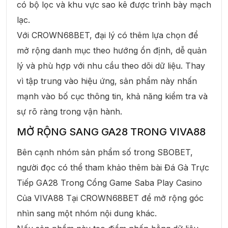
có bộ lọc và khu vực sao kê được trình bày mạch
lạc.
Với CROWN68BET, đại lý có thêm lựa chọn để
mở rộng danh mục theo hướng ổn định, dễ quản
lý và phù hợp với nhu cầu theo dõi dữ liệu. Thay
vì tập trung vào hiệu ứng, sản phẩm này nhấn
mạnh vào bố cục thông tin, khả năng kiểm tra và
sự rõ ràng trong vận hành.
MỞ RỘNG SANG GA28 TRONG VIVA88
Bên cạnh nhóm sản phẩm số trong SBOBET,
người đọc có thể tham khảo thêm bài Đá Gà Trực
Tiếp GA28 Trong Cổng Game Saba Play Casino
Của VIVA88 Tại CROWN68BET để mở rộng góc
nhìn sang một nhóm nội dung khác.