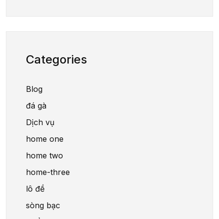
Categories
Blog
đá gà
Dịch vụ
home one
home two
home-three
lô đề
sòng bạc