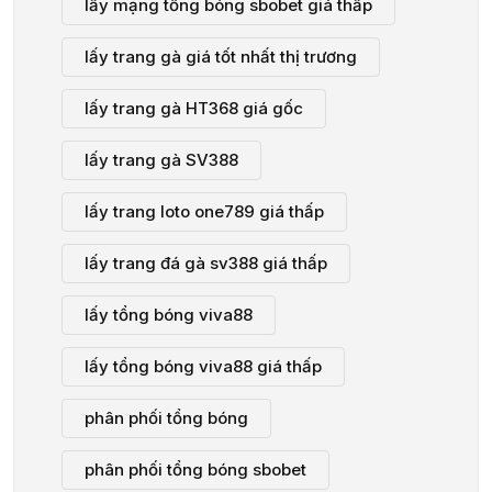
lấy mạng tổng bóng sbobet giá thấp
lấy trang gà giá tốt nhất thị trương
lấy trang gà HT368 giá gốc
lấy trang gà SV388
lấy trang loto one789 giá thấp
lấy trang đá gà sv388 giá thấp
lấy tổng bóng viva88
lấy tổng bóng viva88 giá thấp
phân phối tổng bóng
phân phối tổng bóng sbobet