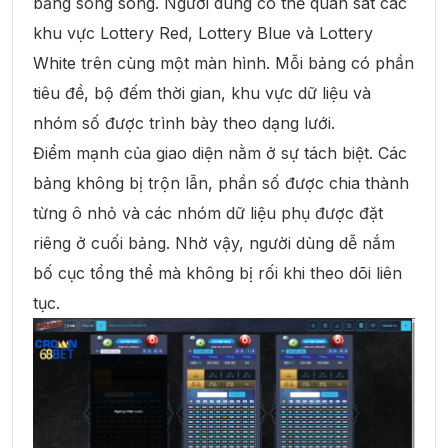
bảng song song. Người dùng có thể quan sát các
khu vực Lottery Red, Lottery Blue và Lottery
White trên cùng một màn hình. Mỗi bảng có phần
tiêu đề, bộ đếm thời gian, khu vực dữ liệu và
nhóm số được trình bày theo dạng lưới.
Điểm mạnh của giao diện nằm ở sự tách biệt. Các
bảng không bị trộn lẫn, phần số được chia thành
từng ô nhỏ và các nhóm dữ liệu phụ được đặt
riêng ở cuối bảng. Nhờ vậy, người dùng dễ nắm
bố cục tổng thể mà không bị rối khi theo dõi liên
tục.