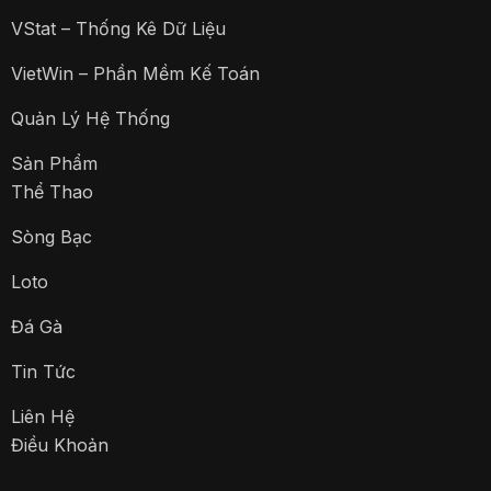
VStat – Thống Kê Dữ Liệu
VietWin – Phần Mềm Kế Toán
Quản Lý Hệ Thống
Sản Phẩm
Thể Thao
Sòng Bạc
Loto
Đá Gà
Tin Tức
Liên Hệ
Điều Khoản