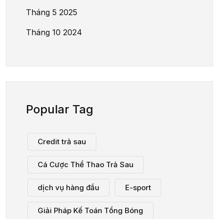
Tháng 5 2025
Tháng 10 2024
Popular Tag
Credit trả sau
Cá Cược Thể Thao Trả Sau
dịch vụ hàng đầu
E-sport
Giải Pháp Kế Toán Tổng Bóng