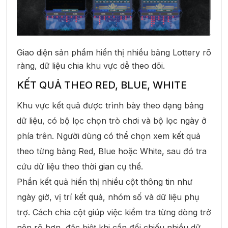
Giao diện sản phẩm hiển thị nhiều bảng Lottery rõ
ràng, dữ liệu chia khu vực dễ theo dõi.
KẾT QUẢ THEO RED, BLUE, WHITE
Khu vực kết quả được trình bày theo dạng bảng
dữ liệu, có bộ lọc chọn trò chơi và bộ lọc ngày ở
phía trên. Người dùng có thể chọn xem kết quả
theo từng bảng Red, Blue hoặc White, sau đó tra
cứu dữ liệu theo thời gian cụ thể.
Phần kết quả hiển thị nhiều cột thông tin như
ngày giờ, vị trí kết quả, nhóm số và dữ liệu phụ
trợ. Cách chia cột giúp việc kiểm tra từng dòng trở
nên rõ hơn, đặc biệt khi cần đối chiếu nhiều dữ