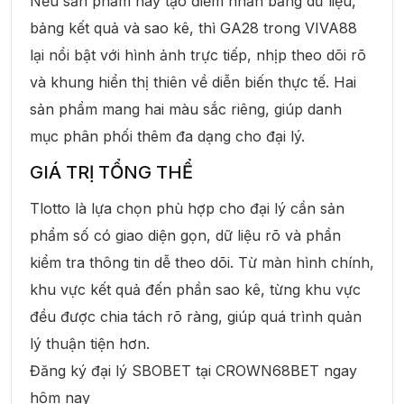
Nếu sản phẩm này tạo điểm nhấn bằng dữ liệu,
bảng kết quả và sao kê, thì GA28 trong VIVA88
lại nổi bật với hình ảnh trực tiếp, nhịp theo dõi rõ
và khung hiển thị thiên về diễn biến thực tế. Hai
sản phẩm mang hai màu sắc riêng, giúp danh
mục phân phối thêm đa dạng cho đại lý.
GIÁ TRỊ TỔNG THỂ
Tlotto là lựa chọn phù hợp cho đại lý cần sản
phẩm số có giao diện gọn, dữ liệu rõ và phần
kiểm tra thông tin dễ theo dõi. Từ màn hình chính,
khu vực kết quả đến phần sao kê, từng khu vực
đều được chia tách rõ ràng, giúp quá trình quản
lý thuận tiện hơn.
Đăng ký đại lý SBOBET tại CROWN68BET ngay
hôm nay