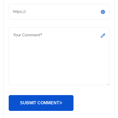
SUBMIT COMMENT