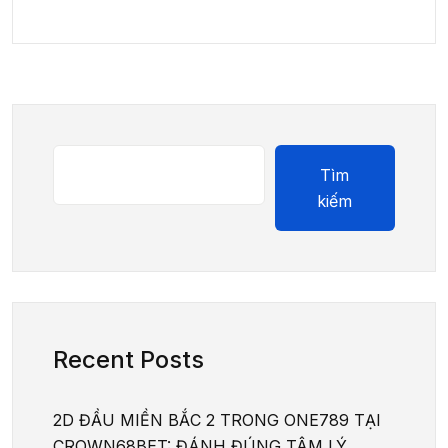
Tìm
kiếm
Recent Posts
2D ĐẦU MIỀN BẮC 2 TRONG ONE789 TẠI
CROWN68BET: ĐÁNH ĐÚNG TÂM LÝ,