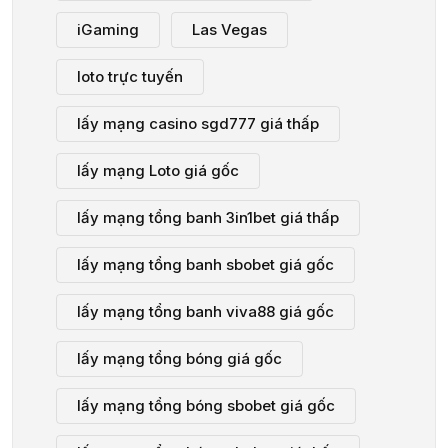
iGaming
Las Vegas
loto trực tuyến
lấy mạng casino sgd777 giá thấp
lấy mạng Loto giá gốc
lấy mạng tổng banh 3in1bet giá thấp
lấy mạng tổng banh sbobet giá gốc
lấy mạng tổng banh viva88 giá gốc
lấy mạng tổng bóng giá gốc
lấy mạng tổng bóng sbobet giá gốc