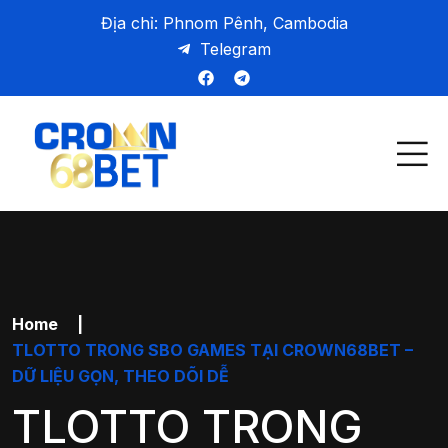
Địa chỉ: Phnom Pênh, Cambodia
Telegram
Home
|
TLOTTO TRONG SBO GAMES TẠI CROWN68BET –
DỮ LIỆU GỌN, THEO DÕI DỄ
TLOTTO TRONG