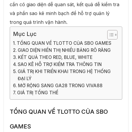
cần có giao diện dễ quan sát, kết quả dễ kiểm tra
và phần sao kê minh bạch để hỗ trợ quản lý
trong quá trình vận hành.
Mục Lục
TỔNG QUAN VỀ TLOTTO CỦA SBO GAMES
GIAO DIỆN HIỂN THỊ NHIỀU BẢNG RÕ RÀNG
KẾT QUẢ THEO RED, BLUE, WHITE
SAO KÊ HỖ TRỢ KIỂM TRA THÔNG TIN
GIÁ TRỊ KHI TRIỂN KHAI TRONG HỆ THỐNG
ĐẠI LÝ
MỞ RỘNG SANG GA28 TRONG VIVA88
GIÁ TRỊ TỔNG THỂ
TỔNG QUAN VỀ TLOTTO CỦA SBO
GAMES