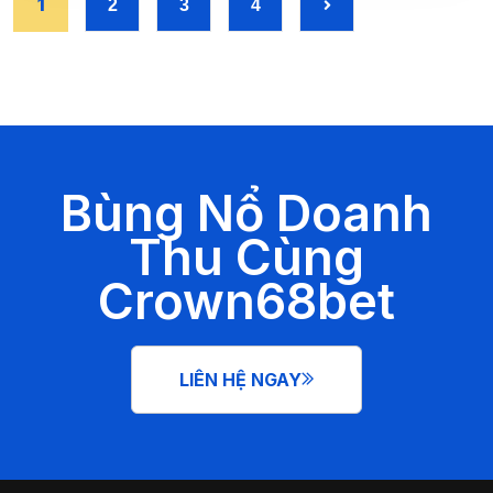
1
2
3
4
Bùng Nổ Doanh
Thu Cùng
Crown68bet
LIÊN HỆ NGAY