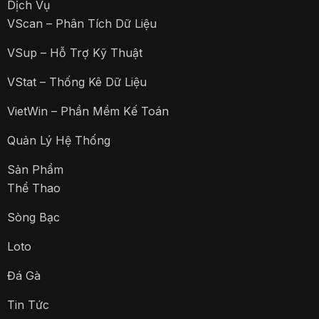
Dịch Vụ
VScan – Phân Tích Dữ Liệu
VSup – Hỗ Trợ Kỹ Thuật
VStat – Thống Kê Dữ Liệu
VietWin – Phần Mềm Kế Toán
Quản Lý Hệ Thống
Sản Phẩm
Thể Thao
Sòng Bạc
Loto
Đá Gà
Tin Tức