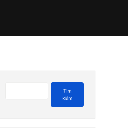
Tìm
kiếm