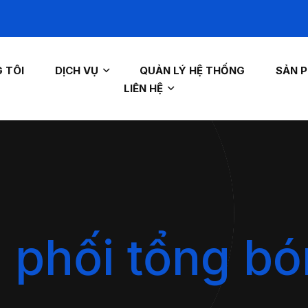
 TÔI
DỊCH VỤ
QUẢN LÝ HỆ THỐNG
SẢN 
LIÊN HỆ
 phối tổng bó