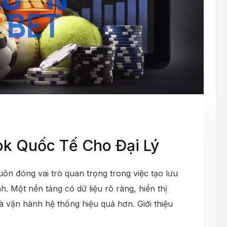
k Quốc Tế Cho Đại Lý
ôn đóng vai trò quan trọng trong việc tạo lưu
h. Một nền tảng có dữ liệu rõ ràng, hiển thị
và vận hành hệ thống hiệu quả hơn. Giới thiệu