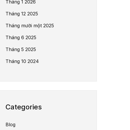
Tháng 1 2026
Tháng 12 2025
Tháng mười một 2025
Tháng 6 2025
Tháng 5 2025
Tháng 10 2024
Categories
Blog