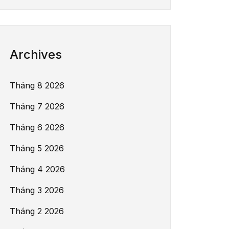
Archives
Tháng 8 2026
Tháng 7 2026
Tháng 6 2026
Tháng 5 2026
Tháng 4 2026
Tháng 3 2026
Tháng 2 2026