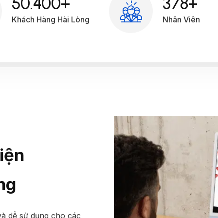
60.000
+
450
+
Khách Hàng Hài Lòng
Nhân Viên
iện
ng
và dễ sử dụng cho các