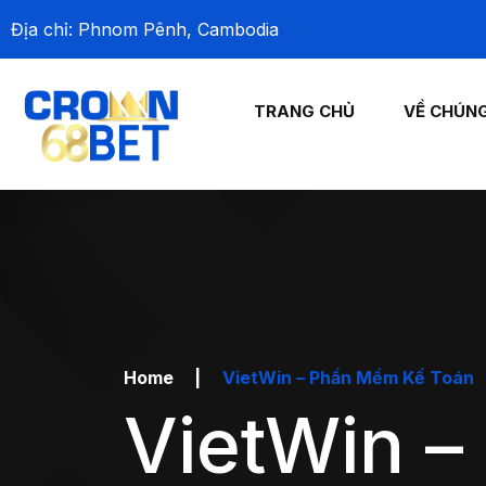
Địa chỉ: Phnom Pênh, Cambodia
TRANG CHỦ
VỀ CHÚNG
Home
|
VietWin – Phần Mềm Kế Toán
VietWin 