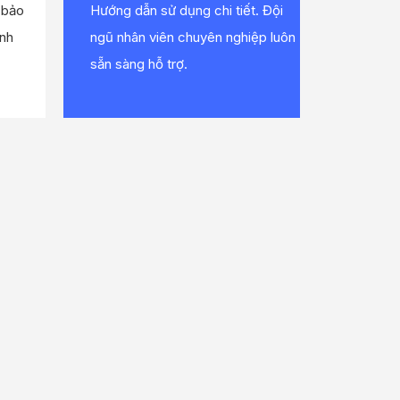
 bảo
Hướng dẫn sử dụng chi tiết. Đội
ính
ngũ nhân viên chuyên nghiệp luôn
sẵn sàng hỗ trợ.