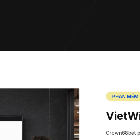
PHẦN MỀM 
VietW
Crown68bet ph