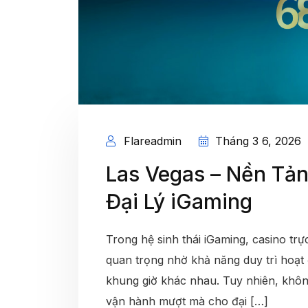
Flareadmin
Tháng 3 6, 2026
Las Vegas – Nền Tả
Đại Lý iGaming
Trong hệ sinh thái iGaming, casino tr
quan trọng nhờ khả năng duy trì hoạt 
khung giờ khác nhau. Tuy nhiên, khôn
vận hành mượt mà cho đại […]