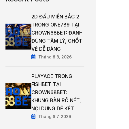
2D ĐẦU MIỀN BẮC 2
TRONG ONE789 TẠI
CROWN68BET: ĐÁNH
ĐÚNG TÂM LÝ, CHỐT
VÉ DỄ DÀNG
Tháng 8 8, 2026
PLAYACE TRONG
FISHBET TẠI
CROWN68BET:
KHUNG BÀN RÕ NÉT,
NỘI DUNG DỄ KẾT
Tháng 8 7, 2026