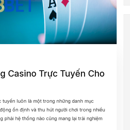
ng Casino Trực Tuyến Cho
ực tuyến luôn là một trong những danh mục
động ổn định và thu hút người chơi trong nhiều
g phải hệ thống nào cũng mang lại trải nghiệm