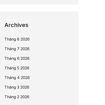
Archives
Tháng 8 2026
Tháng 7 2026
Tháng 6 2026
Tháng 5 2026
Tháng 4 2026
Tháng 3 2026
Tháng 2 2026