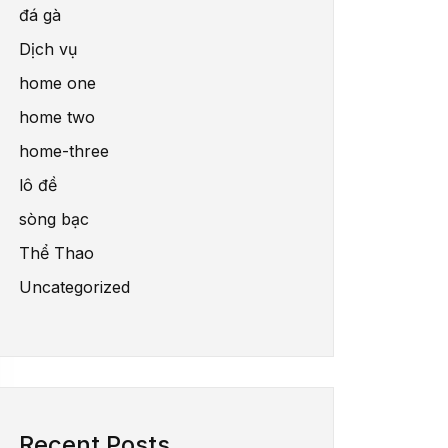
đá gà
Dịch vụ
home one
home two
home-three
lô đề
sòng bạc
Thể Thao
Uncategorized
Recent Posts