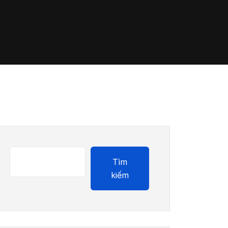
Tìm
kiếm