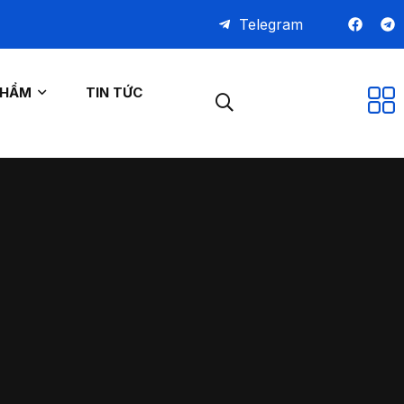
Telegram
PHẨM
TIN TỨC