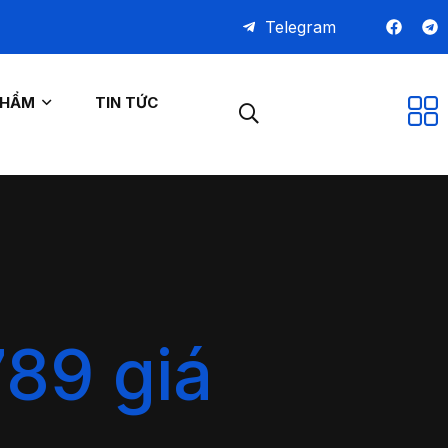
Telegram
PHẨM
TIN TỨC
789 giá