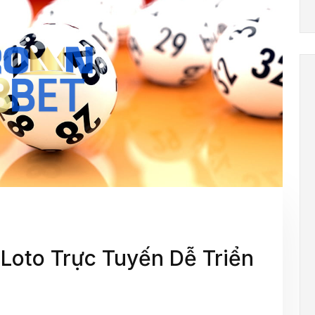
Loto Trực Tuyến Dễ Triển