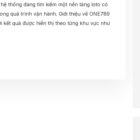
hệ thống đang tìm kiếm một nền tảng loto có
trong quá trình vận hành. Giới thiệu về ONE789
i kết quả được hiển thị theo từng khu vực như