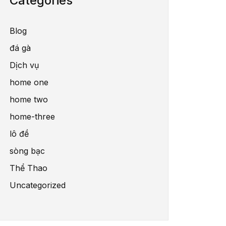
Categories
Blog
đá gà
Dịch vụ
home one
home two
home-three
lô đề
sòng bạc
Thể Thao
Uncategorized