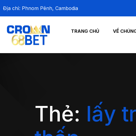
Địa chỉ: Phnom Pênh, Cambodia
TRANG CHỦ
VỀ CHÚNG
Thẻ:
lấy 