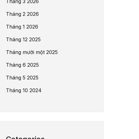
Tháng 3 2026
Tháng 2 2026
Tháng 1 2026
Tháng 12 2025
Tháng mười một 2025
Tháng 6 2025
Tháng 5 2025
Tháng 10 2024