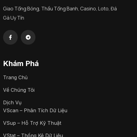
Giao Tổng Bóng, Thầu Tổng Banh, Casino, Loto, Đá
Gà Uy Tín
Khám Phá
Trang Chủ
Về Chúng Tôi
Dịch Vụ
VScan – Phân Tích Dữ Liệu
VSup – Hỗ Trợ Kỹ Thuật
VStat – Thống Kê Dữ Liệu