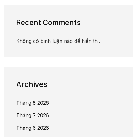
Recent Comments
Không có bình luận nào để hiển thị.
Archives
Tháng 8 2026
Tháng 7 2026
Tháng 6 2026