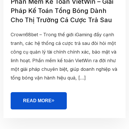
Phần Mềm Kế Toán VietWin – Giải
Pháp Kế Toán Tổng Bóng Dành
Cho Thị Trường Cá Cược Trả Sau
Crown68bet – Trong thế giới iGaming đầy cạnh
tranh, các hệ thống cá cược trả sau đòi hỏi một
công cụ quản lý tài chính chính xác, bảo mật và
linh hoạt. Phần mềm kế toán VietWin ra đời như
một giải pháp chuyên biệt, giúp doanh nghiệp và
tổng bóng vận hành hiệu quả, […]
READ MORE