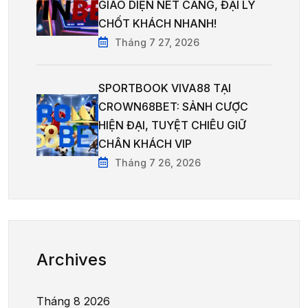
GIAO DIỆN NÉT CĂNG, ĐẠI LÝ
CHỐT KHÁCH NHANH!
Tháng 7 27, 2026
SPORTBOOK VIVA88 TẠI
CROWN68BET: SẢNH CƯỢC
HIỆN ĐẠI, TUYỆT CHIÊU GIỮ
CHÂN KHÁCH VIP
Tháng 7 26, 2026
Archives
Tháng 8 2026