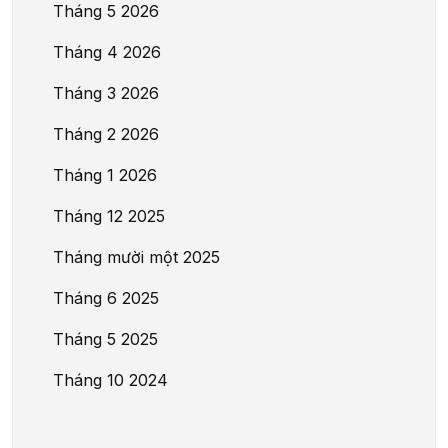
Tháng 5 2026
Tháng 4 2026
Tháng 3 2026
Tháng 2 2026
Tháng 1 2026
Tháng 12 2025
Tháng mười một 2025
Tháng 6 2025
Tháng 5 2025
Tháng 10 2024