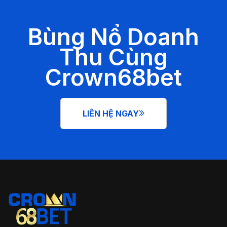
Bùng Nổ Doanh
Thu Cùng
Crown68bet
LIÊN HỆ NGAY