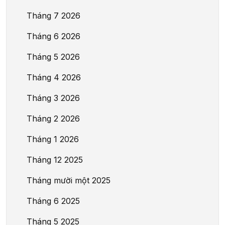
Tháng 7 2026
Tháng 6 2026
Tháng 5 2026
Tháng 4 2026
Tháng 3 2026
Tháng 2 2026
Tháng 1 2026
Tháng 12 2025
Tháng mười một 2025
Tháng 6 2025
Tháng 5 2025