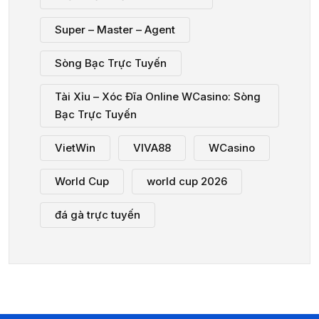
Super – Master – Agent
Sòng Bạc Trực Tuyến
Tài Xỉu – Xóc Đĩa Online WCasino: Sòng
Bạc Trực Tuyến
VietWin
VIVA88
WCasino
World Cup
world cup 2026
đá gà trực tuyến