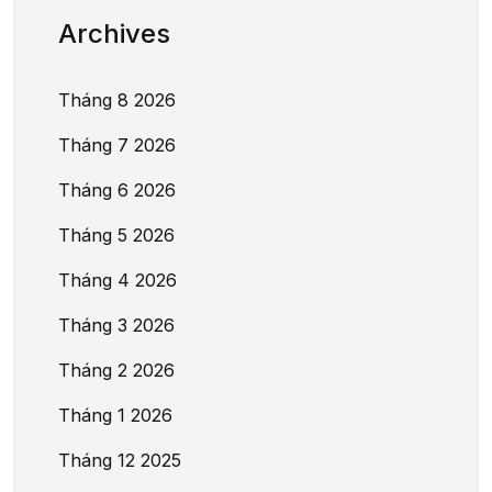
Archives
Tháng 8 2026
Tháng 7 2026
Tháng 6 2026
Tháng 5 2026
Tháng 4 2026
Tháng 3 2026
Tháng 2 2026
Tháng 1 2026
Tháng 12 2025