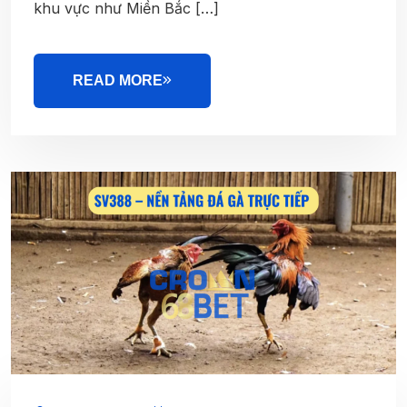
khu vực như Miền Bắc […]
READ MORE