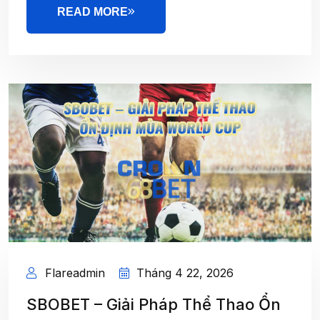
READ MORE
Flareadmin
Tháng 4 22, 2026
SBOBET – Giải Pháp Thể Thao Ổn