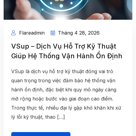
Flareadmin
Tháng 4 28, 2026
VSup – Dịch Vụ Hỗ Trợ Kỹ Thuật
Giúp Hệ Thống Vận Hành Ổn Định
VSup là dịch vụ hỗ trợ kỹ thuật đóng vai trò
quan trọng trong việc đảm bảo hệ thống vận
hành ổn định, đặc biệt khi quy mô ngày càng
mở rộng hoặc bước vào giai đoạn cao điểm.
Trong thực tế, nhiều đại lý gặp khó khăn khi xử
lý lỗi kỹ thuật, thao […]