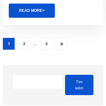
READ MORE
1
…
2
4
Tìm
kiếm