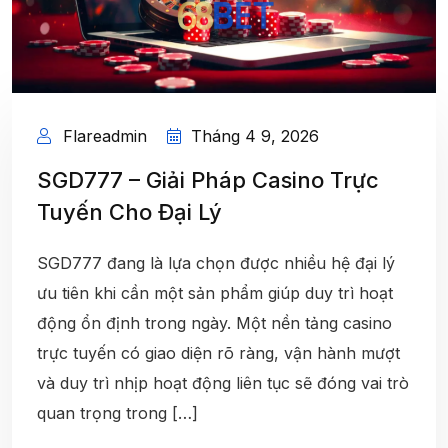
Flareadmin
Tháng 4 9, 2026
SGD777 – Giải Pháp Casino Trực
Tuyến Cho Đại Lý
SGD777 đang là lựa chọn được nhiều hệ đại lý
ưu tiên khi cần một sản phẩm giúp duy trì hoạt
động ổn định trong ngày. Một nền tảng casino
trực tuyến có giao diện rõ ràng, vận hành mượt
và duy trì nhịp hoạt động liên tục sẽ đóng vai trò
quan trọng trong […]