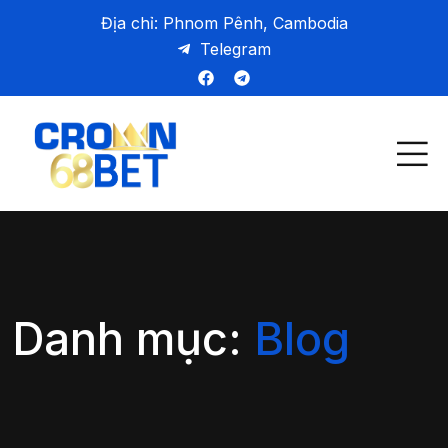
Địa chỉ: Phnom Pênh, Cambodia
Telegram
Danh mục:
Blog