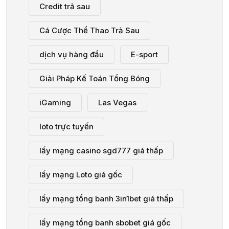
Credit trả sau
Cá Cược Thể Thao Trả Sau
dịch vụ hàng đầu
E-sport
Giải Pháp Kế Toán Tổng Bóng
iGaming
Las Vegas
loto trực tuyến
lấy mạng casino sgd777 giá thấp
lấy mạng Loto giá gốc
lấy mạng tổng banh 3in1bet giá thấp
lấy mạng tổng banh sbobet giá gốc