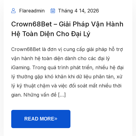
Flareadmin
Tháng 4 14, 2026
Crown68Bet – Giải Pháp Vận Hành
Hệ Toàn Diện Cho Đại Lý
Crown68Bet là đơn vị cung cấp giải pháp hỗ trợ
vận hành hệ toàn diện dành cho các đại lý
iGaming. Trong quá trình phát triển, nhiều hệ đại
lý thường gặp khó khăn khi dữ liệu phân tán, xử
lý kỹ thuật chậm và việc đối soát mất nhiều thời
gian. Những vấn đề […]
READ MORE