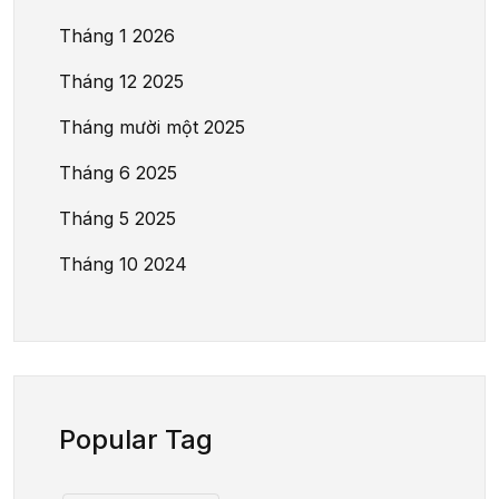
Tháng 1 2026
Tháng 12 2025
Tháng mười một 2025
Tháng 6 2025
Tháng 5 2025
Tháng 10 2024
Popular Tag