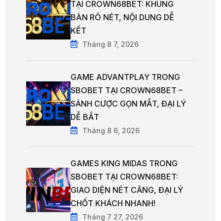
TẠI CROWN68BET: KHUNG
BÀN RÕ NÉT, NỘI DUNG DỄ
KẾT
Tháng 8 7, 2026
GAME ADVANTPLAY TRONG
SBOBET TẠI CROWN68BET –
SẢNH CƯỢC GỌN MẮT, ĐẠI LÝ
DỄ BẮT
Tháng 8 6, 2026
GAMES KING MIDAS TRONG
SBOBET TẠI CROWN68BET:
GIAO DIỆN NÉT CĂNG, ĐẠI LÝ
CHỐT KHÁCH NHANH!
Tháng 7 27, 2026