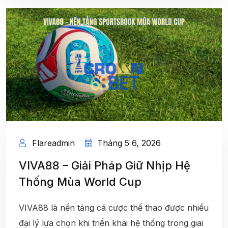
Flareadmin
Tháng 5 6, 2026
VIVA88 – Giải Pháp Giữ Nhịp Hệ
Thống Mùa World Cup
VIVA88 là nền tảng cá cược thể thao được nhiều
đại lý lựa chọn khi triển khai hệ thống trong giai