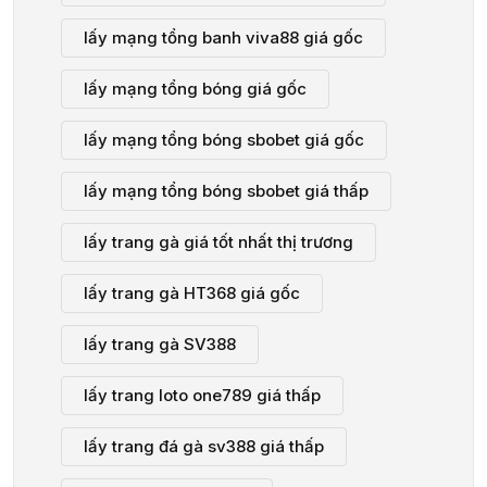
lấy mạng tổng banh viva88 giá gốc
lấy mạng tổng bóng giá gốc
lấy mạng tổng bóng sbobet giá gốc
lấy mạng tổng bóng sbobet giá thấp
lấy trang gà giá tốt nhất thị trương
lấy trang gà HT368 giá gốc
lấy trang gà SV388
lấy trang loto one789 giá thấp
lấy trang đá gà sv388 giá thấp