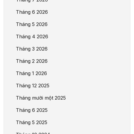
Tháng 6 2026
Tháng 5 2026
Tháng 4 2026
Tháng 3 2026
Tháng 2 2026
Tháng 1 2026
Tháng 12 2025
Tháng mười một 2025
Tháng 6 2025
Tháng 5 2025