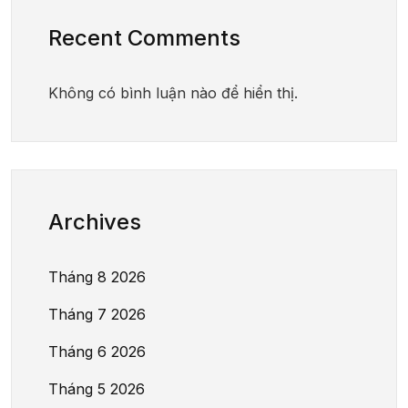
Recent Comments
Không có bình luận nào để hiển thị.
Archives
Tháng 8 2026
Tháng 7 2026
Tháng 6 2026
Tháng 5 2026