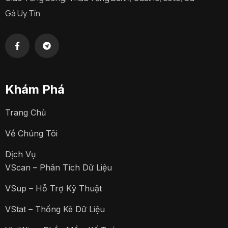
Gà Uy Tín
Khám Phá
Trang Chủ
Về Chúng Tôi
Dịch Vụ
VScan – Phân Tích Dữ Liệu
VSup – Hỗ Trợ Kỹ Thuật
VStat – Thống Kê Dữ Liệu