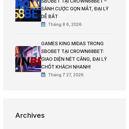
SBOBET TẠI CROWN68BET –
SẢNH CƯỢC GỌN MẮT, ĐẠI LÝ
DỄ BẮT
Tháng 8 6, 2026
GAMES KING MIDAS TRONG
SBOBET TẠI CROWN68BET:
GIAO DIỆN NÉT CĂNG, ĐẠI LÝ
CHỐT KHÁCH NHANH!
Tháng 7 27, 2026
Archives