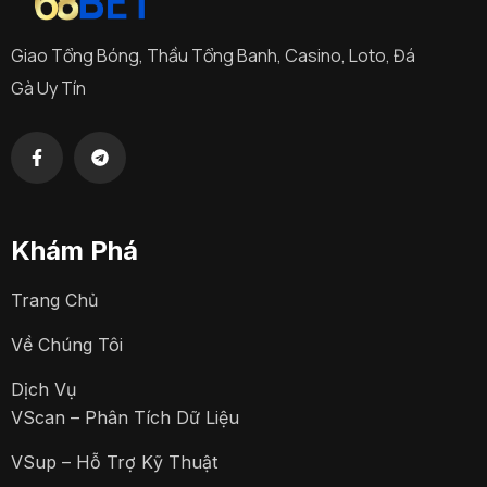
Giao Tổng Bóng, Thầu Tổng Banh, Casino, Loto, Đá
Gà Uy Tín
Khám Phá
Trang Chủ
Về Chúng Tôi
Dịch Vụ
VScan – Phân Tích Dữ Liệu
VSup – Hỗ Trợ Kỹ Thuật