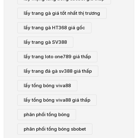
lấy trang gà giá tốt nhất thị trương
lấy trang gà HT368 giá gốc
lấy trang gà SV388
lấy trang loto one789 giá thấp
lấy trang đá gà sv388 giá thấp
lấy tổng bóng viva88
lấy tổng bóng viva88 giá thấp
phân phối tổng bóng
phân phối tổng bóng sbobet