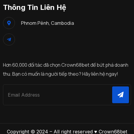
Thông Tin Liên Hệ
Phnom Pênh, Cambodia
Hơn 60,000 đối tác đã chọn Crown68bet để bứt phá doanh
thu. Bạn có muốn là người tiếp theo? Hãy liên hệ ngay!
Copyright © 2024 – All right reserved ♥ Crown68bet