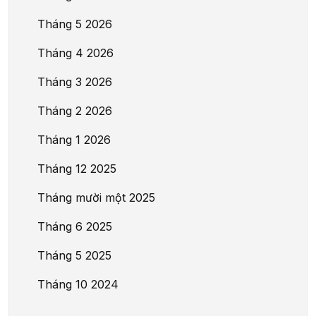
Tháng 5 2026
Tháng 4 2026
Tháng 3 2026
Tháng 2 2026
Tháng 1 2026
Tháng 12 2025
Tháng mười một 2025
Tháng 6 2025
Tháng 5 2025
Tháng 10 2024