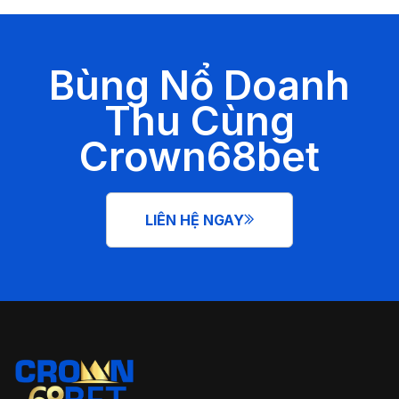
Bùng Nổ Doanh
Thu Cùng
Crown68bet
LIÊN HỆ NGAY