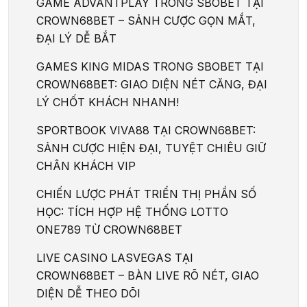
GAME ADVANTPLAY TRONG SBOBET TẠI
CROWN68BET – SẢNH CƯỢC GỌN MẮT,
ĐẠI LÝ DỄ BẮT
GAMES KING MIDAS TRONG SBOBET TẠI
CROWN68BET: GIAO DIỆN NÉT CĂNG, ĐẠI
LÝ CHỐT KHÁCH NHANH!
SPORTBOOK VIVA88 TẠI CROWN68BET:
SẢNH CƯỢC HIỆN ĐẠI, TUYỆT CHIÊU GIỮ
CHÂN KHÁCH VIP
CHIẾN LƯỢC PHÁT TRIỂN THỊ PHẦN SỐ
HỌC: TÍCH HỢP HỆ THỐNG LOTTO
ONE789 TỪ CROWN68BET
LIVE CASINO LASVEGAS TẠI
CROWN68BET – BÀN LIVE RÕ NÉT, GIAO
DIỆN DỄ THEO DÕI