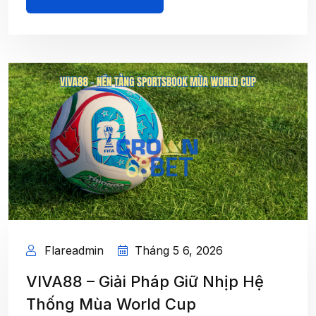
Flareadmin
Tháng 5 6, 2026
VIVA88 – Giải Pháp Giữ Nhịp Hệ
Thống Mùa World Cup