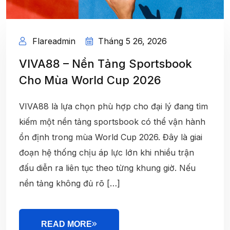
Flareadmin
Tháng 5 26, 2026
VIVA88 – Nền Tảng Sportsbook
Cho Mùa World Cup 2026
VIVA88 là lựa chọn phù hợp cho đại lý đang tìm
kiếm một nền tảng sportsbook có thể vận hành
ổn định trong mùa World Cup 2026. Đây là giai
đoạn hệ thống chịu áp lực lớn khi nhiều trận
đấu diễn ra liên tục theo từng khung giờ. Nếu
nền tảng không đủ rõ […]
READ MORE