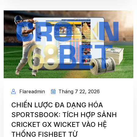
Flareadmin
Tháng 7 22, 2026
CHIẾN LƯỢC ĐA DẠNG HÓA
SPORTSBOOK: TÍCH HỢP SẢNH
CRICKET GX WICKET VÀO HỆ
THỐNG FISHBET TỪ