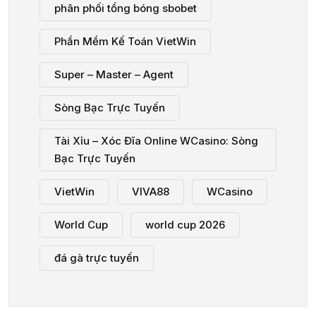
phân phối tổng bóng sbobet
Phần Mềm Kế Toán VietWin
Super – Master – Agent
Sòng Bạc Trực Tuyến
Tài Xỉu – Xóc Đĩa Online WCasino: Sòng
Bạc Trực Tuyến
VietWin
VIVA88
WCasino
World Cup
world cup 2026
đá gà trực tuyến