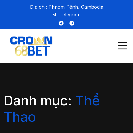
Địa chỉ: Phnom Pênh, Cambodia
Telegram
Danh mục:
Thể
Thao