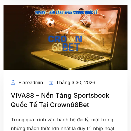
Flareadmin
Tháng 3 30, 2026
VIVA88 – Nền Tảng Sportsbook
Quốc Tế Tại Crown68Bet
Trong quá trình vận hành hệ đại lý, một trong
những thách thức lớn nhất là duy trì nhịp hoạt