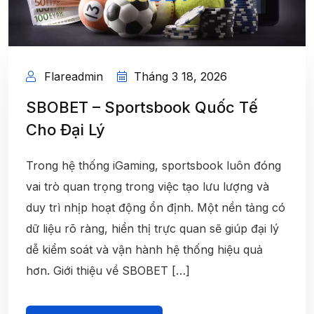
Flareadmin
Tháng 3 18, 2026
SBOBET – Sportsbook Quốc Tế
Cho Đại Lý
Trong hệ thống iGaming, sportsbook luôn đóng
vai trò quan trọng trong việc tạo lưu lượng và
duy trì nhịp hoạt động ổn định. Một nền tảng có
dữ liệu rõ ràng, hiển thị trực quan sẽ giúp đại lý
dễ kiểm soát và vận hành hệ thống hiệu quả
hơn. Giới thiệu về SBOBET […]