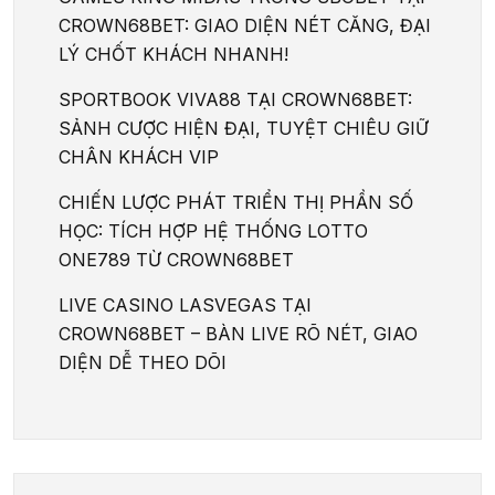
CROWN68BET: GIAO DIỆN NÉT CĂNG, ĐẠI
LÝ CHỐT KHÁCH NHANH!
SPORTBOOK VIVA88 TẠI CROWN68BET:
SẢNH CƯỢC HIỆN ĐẠI, TUYỆT CHIÊU GIỮ
CHÂN KHÁCH VIP
CHIẾN LƯỢC PHÁT TRIỂN THỊ PHẦN SỐ
HỌC: TÍCH HỢP HỆ THỐNG LOTTO
ONE789 TỪ CROWN68BET
LIVE CASINO LASVEGAS TẠI
CROWN68BET – BÀN LIVE RÕ NÉT, GIAO
DIỆN DỄ THEO DÕI