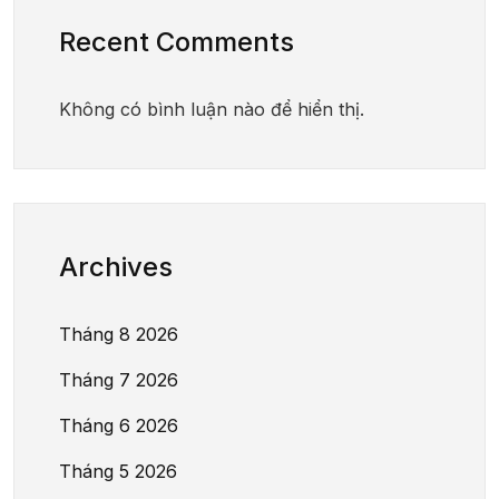
Recent Comments
Không có bình luận nào để hiển thị.
Archives
Tháng 8 2026
Tháng 7 2026
Tháng 6 2026
Tháng 5 2026