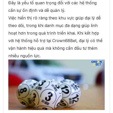
Đây là yếu tố quan trọng đối với các hệ thống
cần sự ổn định và dễ quản lý.
Việc hiển thị rõ ràng theo khu vực giúp đại lý dễ
theo dõi, trong khi danh mục đa dạng giúp linh
hoạt hơn trong quá trình triển khai. Khi kết hợp
với hệ thống hỗ trợ tại Crown68Bet, đại lý có thể
vận hành hiệu quả mà không cần đầu tư thêm
nhiều nguồn lực.