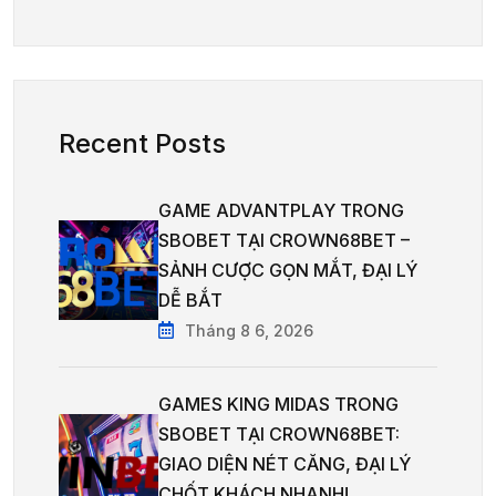
Recent Posts
GAME ADVANTPLAY TRONG
SBOBET TẠI CROWN68BET –
SẢNH CƯỢC GỌN MẮT, ĐẠI LÝ
DỄ BẮT
Tháng 8 6, 2026
GAMES KING MIDAS TRONG
SBOBET TẠI CROWN68BET:
GIAO DIỆN NÉT CĂNG, ĐẠI LÝ
CHỐT KHÁCH NHANH!