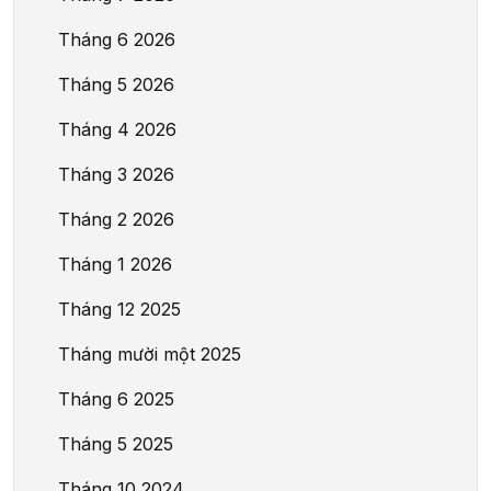
Tháng 6 2026
Tháng 5 2026
Tháng 4 2026
Tháng 3 2026
Tháng 2 2026
Tháng 1 2026
Tháng 12 2025
Tháng mười một 2025
Tháng 6 2025
Tháng 5 2025
Tháng 10 2024