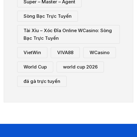
Super – Master – Agent
Sòng Bạc Trực Tuyến
Tài Xỉu – Xóc Đĩa Online WCasino: Sòng
Bạc Trực Tuyến
VietWin
VIVA88
WCasino
World Cup
world cup 2026
đá gà trực tuyến