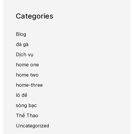
Categories
Blog
đá gà
Dịch vụ
home one
home two
home-three
lô đề
sòng bạc
Thể Thao
Uncategorized