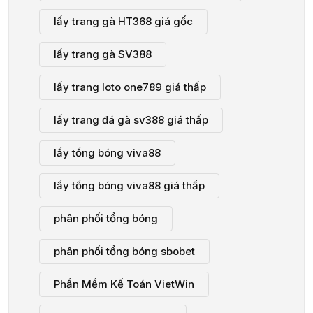
lấy trang gà HT368 giá gốc
lấy trang gà SV388
lấy trang loto one789 giá thấp
lấy trang đá gà sv388 giá thấp
lấy tổng bóng viva88
lấy tổng bóng viva88 giá thấp
phân phối tổng bóng
phân phối tổng bóng sbobet
Phần Mềm Kế Toán VietWin