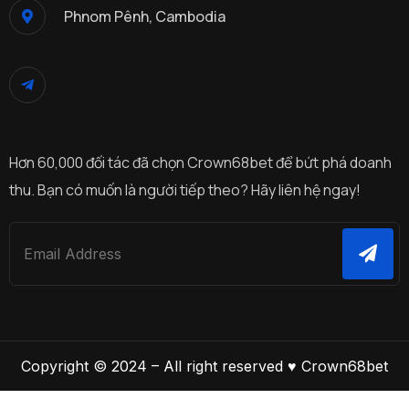
Phnom Pênh, Cambodia
Hơn 60,000 đối tác đã chọn Crown68bet để bứt phá doanh
thu. Bạn có muốn là người tiếp theo? Hãy liên hệ ngay!
Copyright © 2024 – All right reserved ♥ Crown68bet