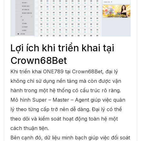
Lợi ích khi triển khai tại
Crown68Bet
Khi triển khai ONE789 tại Crown68Bet, đại lý
không chỉ sử dụng nền tảng mà còn được vận
hành trong một hệ thống có cấu trúc rõ ràng.
Mô hình Super – Master – Agent giúp việc quản
lý theo từng cấp trở nên dễ dàng. Đại lý có thể
theo dõi và kiểm soát hoạt động toàn hệ một
cách thuận tiện.
Bên cạnh đó, dữ liệu minh bạch giúp việc đối soát