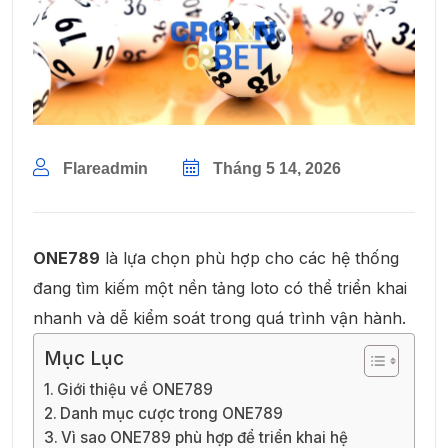
Flareadmin
Tháng 5 14, 2026
ONE789
là lựa chọn phù hợp cho các hệ thống
đang tìm kiếm một nền tảng loto có thể triển khai
nhanh và dễ kiểm soát trong quá trình vận hành.
Mục Lục
Giới thiệu về ONE789
Danh mục cược trong ONE789
Vì sao ONE789 phù hợp để triển khai hệ