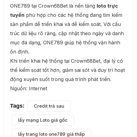
ONE789 tại Crown68Bet là nền tảng
loto trực
tuyến
phù hợp cho các hệ thống đang tìm kiếm
sản phẩm dễ triển khai và dễ kiểm soát. Với cấu
trúc dữ liệu rõ ràng, cập nhật theo ngày và danh
mục đa dạng, ONE789 giúp hệ thống vận hành
ổn định.
Khi triển khai hệ thống tại
Crown68Bet
, đại lý có
thể kiểm soát tốt hơn, giảm sai sót và duy trì hoạt
động xuyên suốt trong quá trình phát triển.
Nguồn: Internet
Tags:
Credit trả sau
lấy mạng Loto giá gốc
lấy trang loto one789 giá thấp