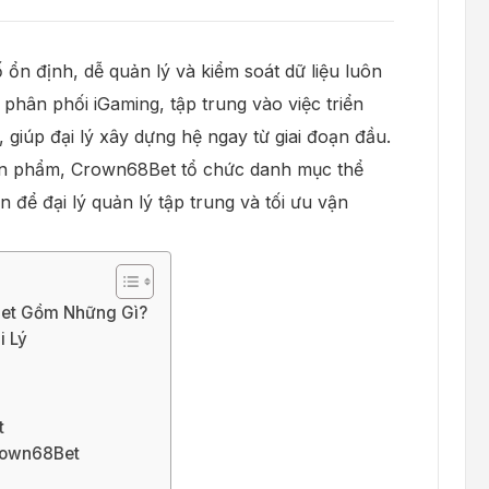
ổn định, dễ quản lý và kiểm soát dữ liệu luôn
phân phối iGaming, tập trung vào việc triển
 giúp đại lý xây dựng hệ ngay từ giai đoạn đầu.
sản phẩm, Crown68Bet tổ chức danh mục thể
 để đại lý quản lý tập trung và tối ưu vận
Bet Gồm Những Gì?
i Lý
t
Crown68Bet