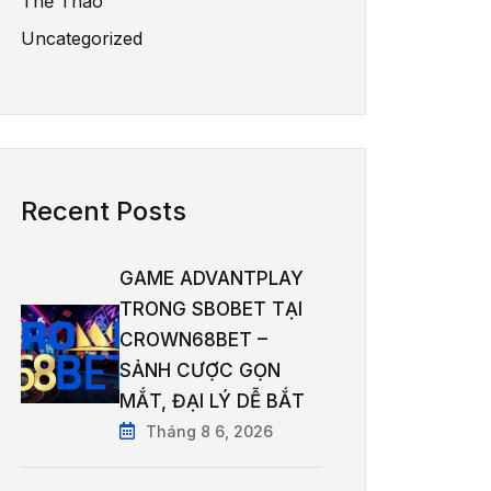
Thể Thao
Uncategorized
Recent Posts
GAME ADVANTPLAY
TRONG SBOBET TẠI
CROWN68BET –
SẢNH CƯỢC GỌN
MẮT, ĐẠI LÝ DỄ BẮT
Tháng 8 6, 2026