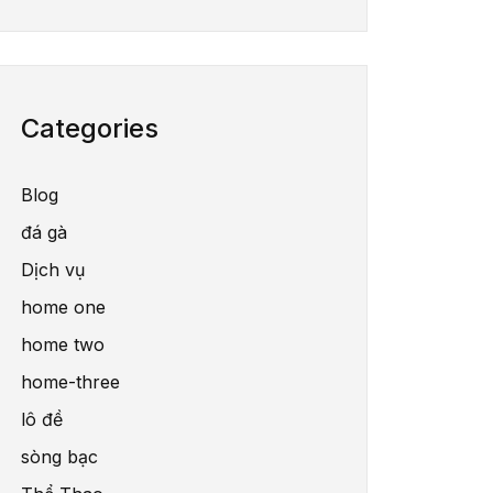
Categories
Blog
đá gà
Dịch vụ
home one
home two
home-three
lô đề
sòng bạc