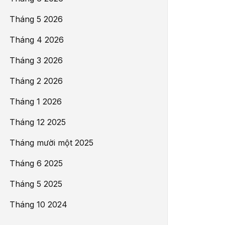
Tháng 5 2026
Tháng 4 2026
Tháng 3 2026
Tháng 2 2026
Tháng 1 2026
Tháng 12 2025
Tháng mười một 2025
Tháng 6 2025
Tháng 5 2025
Tháng 10 2024