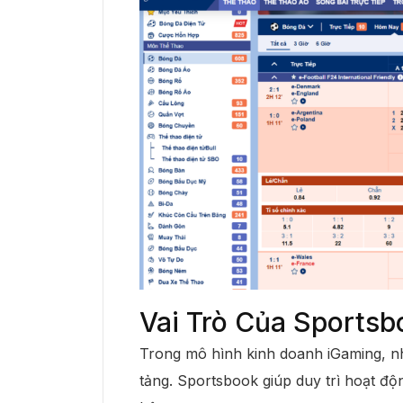
Vai Trò Của Sportsb
Trong mô hình kinh doanh iGaming, n
tảng. Sportsbook giúp duy trì hoạt độ