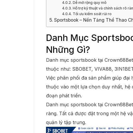
Dễ mở rộng quy mô
Hỗ trợ kỹ thuật và chính sách rõ rà
Tối ưu kiểm soát rủi ro
Sportsbook – Nền Tảng Thể Thao Ch
Danh Mục Sportsbo
Những Gì?
Danh mục sportsbook tại Crown68Bet 
thuộc như: SBOBET, VIVA88, 3IN1B
Việc phân phối đa sản phẩm giúp đại 
thuộc vào một lựa chọn duy nhất, hệ c
đoạn phát triển.
Danh mục
sportsbook
tại Crown68Bet 
ràng. Tất cả được đặt trong một hệ v
quản lý tập trung.