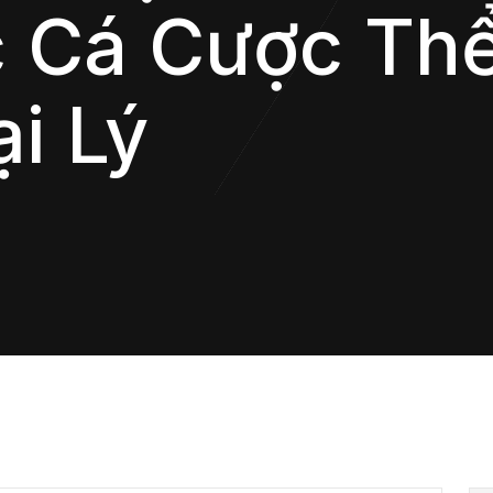
 Cá Cược Th
i Lý