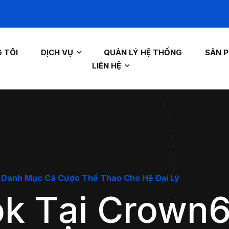
 TÔI
DỊCH VỤ
QUẢN LÝ HỆ THỐNG
SẢN 
LIÊN HỆ
 Danh Mục Cá Cược Thể Thao Cho Hệ Đại Lý
k Tại Crown6