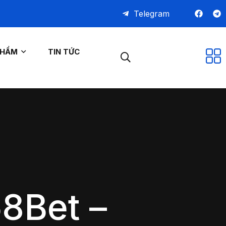
Telegram
PHẨM
TIN TỨC
8Bet –