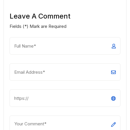
Leave A Comment
Fields (*) Mark are Required