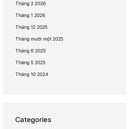
Tháng 2 2026
Tháng 1 2026
Tháng 12 2025
Tháng mười một 2025
Tháng 6 2025
Tháng 5 2025
Tháng 10 2024
Categories