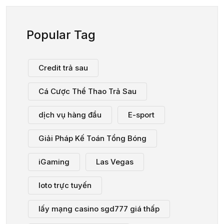
Popular Tag
Credit trả sau
Cá Cược Thể Thao Trả Sau
dịch vụ hàng đầu
E-sport
Giải Pháp Kế Toán Tổng Bóng
iGaming
Las Vegas
loto trực tuyến
lấy mạng casino sgd777 giá thấp