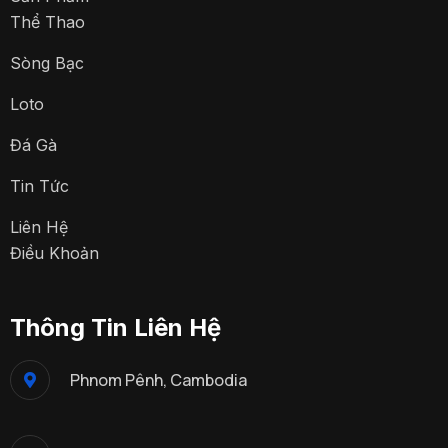
Thể Thao
Sòng Bạc
Loto
Đá Gà
Tin Tức
Liên Hệ
Điều Khoản
Thông Tin Liên Hệ
Phnom Pênh, Cambodia