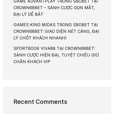
GAME ADVANTPLAY TRONG SBOBET TẠI
CROWN68BET – SẢNH CƯỢC GỌN MẮT,
ĐẠI LÝ DỄ BẮT
GAMES KING MIDAS TRONG SBOBET TẠI
CROWN68BET: GIAO DIỆN NÉT CĂNG, ĐẠI
LÝ CHỐT KHÁCH NHANH!
SPORTBOOK VIVA88 TẠI CROWN68BET:
SẢNH CƯỢC HIỆN ĐẠI, TUYỆT CHIÊU GIỮ
CHÂN KHÁCH VIP
Recent Comments