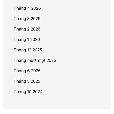
Tháng 4 2026
Tháng 3 2026
Tháng 2 2026
Tháng 1 2026
Tháng 12 2025
Tháng mười một 2025
Tháng 6 2025
Tháng 5 2025
Tháng 10 2024