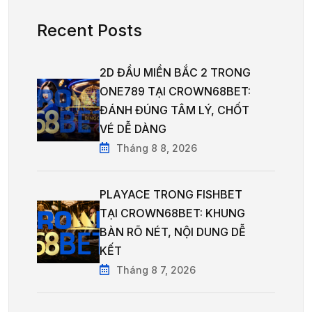
Recent Posts
2D ĐẦU MIỀN BẮC 2 TRONG
ONE789 TẠI CROWN68BET:
ĐÁNH ĐÚNG TÂM LÝ, CHỐT
VÉ DỄ DÀNG
Tháng 8 8, 2026
PLAYACE TRONG FISHBET
TẠI CROWN68BET: KHUNG
BÀN RÕ NÉT, NỘI DUNG DỄ
KẾT
Tháng 8 7, 2026