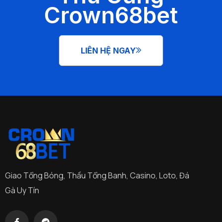
Crown68bet
LIÊN HỆ NGAY
Giao Tổng Bóng, Thầu Tổng Banh, Casino, Loto, Đá
Gà Uy Tín