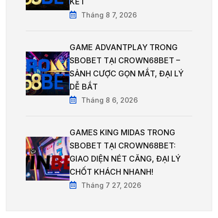
KẾT
Tháng 8 7, 2026
GAME ADVANTPLAY TRONG
SBOBET TẠI CROWN68BET –
SẢNH CƯỢC GỌN MẮT, ĐẠI LÝ
DỄ BẮT
Tháng 8 6, 2026
GAMES KING MIDAS TRONG
SBOBET TẠI CROWN68BET:
GIAO DIỆN NÉT CĂNG, ĐẠI LÝ
CHỐT KHÁCH NHANH!
Tháng 7 27, 2026