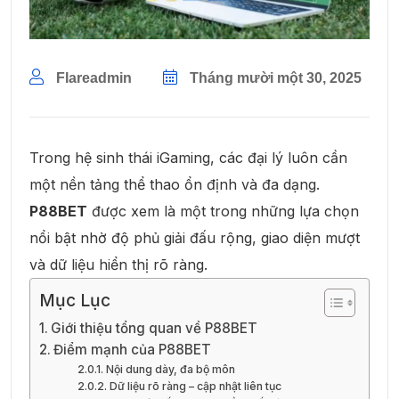
Flareadmin
Tháng mười một 30, 2025
Trong hệ sinh thái iGaming, các đại lý luôn cần
một nền tảng thể thao ổn định và đa dạng.
P88BET
được xem là một trong những lựa chọn
nổi bật nhờ độ phủ giải đấu rộng, giao diện mượt
và dữ liệu hiển thị rõ ràng.
Mục Lục
Giới thiệu tổng quan về P88BET
Điểm mạnh của P88BET
Nội dung dày, đa bộ môn
Dữ liệu rõ ràng – cập nhật liên tục