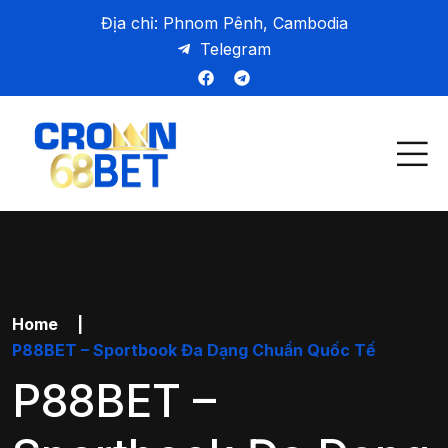
Địa chỉ: Phnom Pênh, Cambodia
Telegram
Home
|
P88BET – Sportbook Đa Dạng Chuẩn Quốc Tế
P88BET –