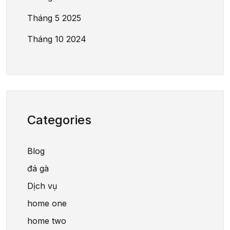
Tháng 5 2025
Tháng 10 2024
Categories
Blog
đá gà
Dịch vụ
home one
home two