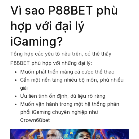
Vì sao P88BET phù
hợp với đại lý
iGaming?
Tổng hợp các yếu tố nêu trên, có thể thấy
P88BET phù hợp với những đại lý:
Muốn phát triển mảng cá cược thể thao
Cần một nền tảng nhiều bộ môn, phủ nhiều
giải
Ưu tiên tính ổn định, dữ liệu rõ ràng
Muốn vận hành trong một hệ thống phân
phối iGaming chuyên nghiệp như
Crown68bet