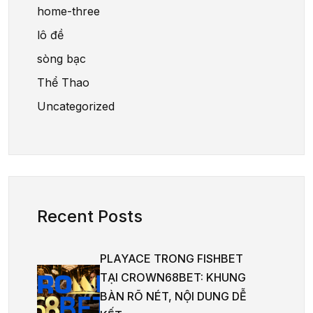
home-three
lô đề
sòng bạc
Thể Thao
Uncategorized
Recent Posts
PLAYACE TRONG FISHBET
TẠI CROWN68BET: KHUNG
BÀN RÕ NÉT, NỘI DUNG DỄ