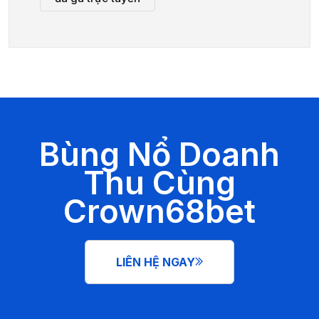
Bùng Nổ Doanh
Thu Cùng
Crown68bet
LIÊN HỆ NGAY