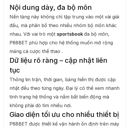
Nội dung dày, đa bộ môn
Nền tảng này không chỉ tập trung vào một vài giải
đấu, mà phân bổ theo nhiều nhóm bộ môn khác
nhau. Với vai trò một
sportsbook
đa bộ môn,
P88BET phù hợp cho hệ thống muốn mở rộng
mảng cá cược thể thao .
Dữ liệu rõ ràng – cập nhật liên
tục
Thông tin trận, thời gian, bảng hiển thị được cập
nhật đều theo từng ngày. Đại lý có thể xem nhanh
tình trạng hệ thống và nắm bắt biến động mà
không phải dò tìm nhiều nơi.
Giao diện tối ưu cho nhiều thiết bị
P88BET được thiết kế vận hành ổn định trên máy