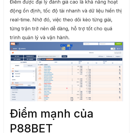
Điểm được đại lý đánh giá cao là khả năng hoạt
động ổn định, tốc độ tải nhanh và dữ liệu hiển thị
real-time. Nhờ đó, việc theo dõi kèo từng giải,
từng trận trở nên dễ dàng, hỗ trợ tốt cho quá
trình quản lý và vận hành.
Điểm mạnh của
P88BET