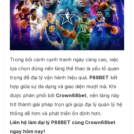
Trong bối cảnh cạnh tranh ngày càng cao, việc
lựa chọn đúng nền tảng thể thao là yếu tố quan
trọng để đại lý vận hành hiệu quả.
P88BET
kết
hợp giữa sự đa dạng và giao diện mượt mà. Khi
được phân phối bởi
Crown68bet
, nền tảng này
trở thành giải pháp trọn gói giúp đại lý quản lý hệ
thống dễ hơn và phát triển ổn định hơn.
Liên hệ làm đại lý P88BET cùng Crown68bet
ngay hôm nay!