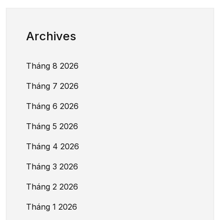
Archives
Tháng 8 2026
Tháng 7 2026
Tháng 6 2026
Tháng 5 2026
Tháng 4 2026
Tháng 3 2026
Tháng 2 2026
Tháng 1 2026