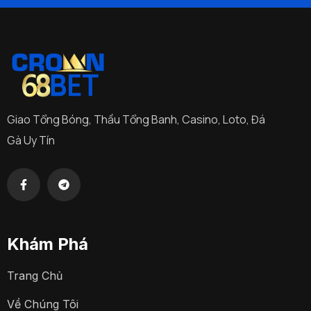
Giao Tổng Bóng, Thầu Tổng Banh, Casino, Loto, Đá
Gà Uy Tín
Khám Phá
Trang Chủ
Về Chúng Tôi