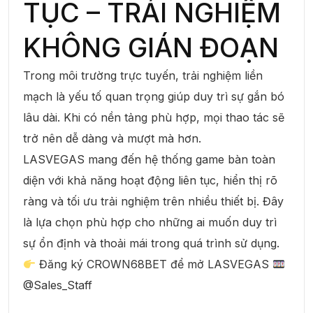
TỤC – TRẢI NGHIỆM
KHÔNG GIÁN ĐOẠN
Trong môi trường trực tuyến, trải nghiệm liền
mạch là yếu tố quan trọng giúp duy trì sự gắn bó
lâu dài. Khi có nền tảng phù hợp, mọi thao tác sẽ
trở nên dễ dàng và mượt mà hơn.
LASVEGAS mang đến hệ thống game bàn toàn
diện với khả năng hoạt động liên tục, hiển thị rõ
ràng và tối ưu trải nghiệm trên nhiều thiết bị. Đây
là lựa chọn phù hợp cho những ai muốn duy trì
sự ổn định và thoải mái trong quá trình sử dụng.
Đăng ký CROWN68BET để mở LASVEGAS
@Sales_Staff