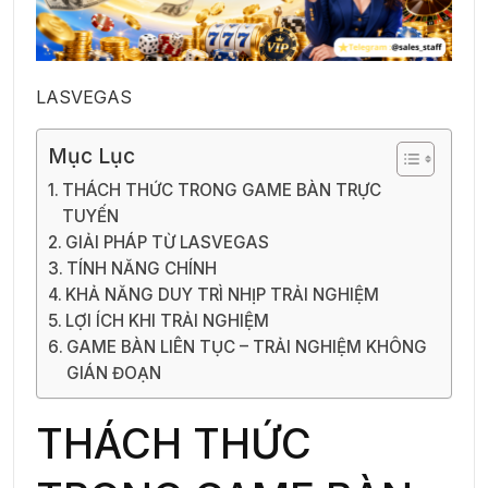
LASVEGAS
Mục Lục
THÁCH THỨC TRONG GAME BÀN TRỰC
TUYẾN
GIẢI PHÁP TỪ LASVEGAS
TÍNH NĂNG CHÍNH
KHẢ NĂNG DUY TRÌ NHỊP TRẢI NGHIỆM
LỢI ÍCH KHI TRẢI NGHIỆM
GAME BÀN LIÊN TỤC – TRẢI NGHIỆM KHÔNG
GIÁN ĐOẠN
THÁCH THỨC