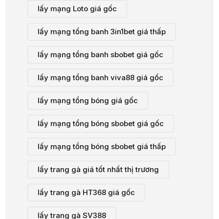
lấy mạng Loto giá gốc
lấy mạng tổng banh 3in1bet giá thấp
lấy mạng tổng banh sbobet giá gốc
lấy mạng tổng banh viva88 giá gốc
lấy mạng tổng bóng giá gốc
lấy mạng tổng bóng sbobet giá gốc
lấy mạng tổng bóng sbobet giá thấp
lấy trang gà giá tốt nhất thị trương
lấy trang gà HT368 giá gốc
lấy trang gà SV388