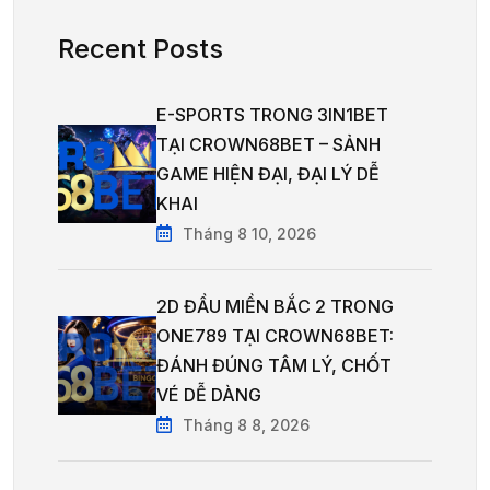
Recent Posts
E-SPORTS TRONG 3IN1BET
TẠI CROWN68BET – SẢNH
GAME HIỆN ĐẠI, ĐẠI LÝ DỄ
KHAI
Tháng 8 10, 2026
2D ĐẦU MIỀN BẮC 2 TRONG
ONE789 TẠI CROWN68BET:
ĐÁNH ĐÚNG TÂM LÝ, CHỐT
VÉ DỄ DÀNG
Tháng 8 8, 2026