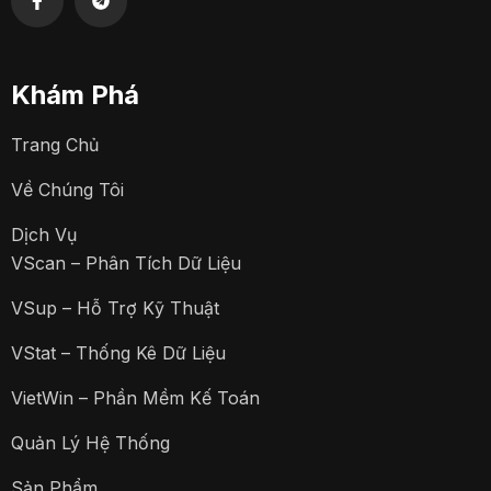
Khám Phá
Trang Chủ
Về Chúng Tôi
Dịch Vụ
VScan – Phân Tích Dữ Liệu
VSup – Hỗ Trợ Kỹ Thuật
VStat – Thống Kê Dữ Liệu
VietWin – Phần Mềm Kế Toán
Quản Lý Hệ Thống
Sản Phẩm