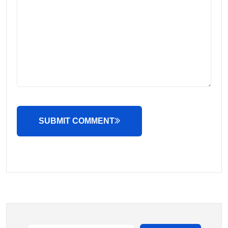
SUBMIT COMMENT