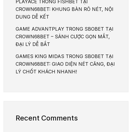
PLAYACE TRONG FISHBET TẠI
CROWN68BET: KHUNG BÀN RÕ NÉT, NỘI
DUNG DỄ KẾT
GAME ADVANTPLAY TRONG SBOBET TẠI
CROWN68BET – SẢNH CƯỢC GỌN MẮT,
ĐẠI LÝ DỄ BẮT
GAMES KING MIDAS TRONG SBOBET TẠI
CROWN68BET: GIAO DIỆN NÉT CĂNG, ĐẠI
LÝ CHỐT KHÁCH NHANH!
Recent Comments