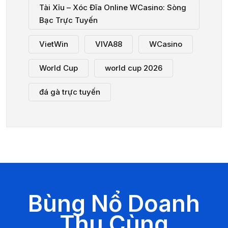
Tài Xỉu – Xóc Đĩa Online WCasino: Sòng
Bạc Trực Tuyến
VietWin
VIVA88
WCasino
World Cup
world cup 2026
đá gà trực tuyến
Bùng Nổ Doanh
Thu Cùng