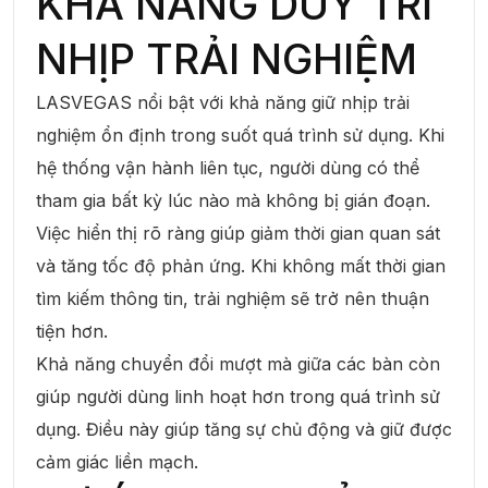
KHẢ NĂNG DUY TRÌ
NHỊP TRẢI NGHIỆM
LASVEGAS nổi bật với khả năng giữ nhịp trải
nghiệm ổn định trong suốt quá trình sử dụng. Khi
hệ thống vận hành liên tục, người dùng có thể
tham gia bất kỳ lúc nào mà không bị gián đoạn.
Việc hiển thị rõ ràng giúp giảm thời gian quan sát
và tăng tốc độ phản ứng. Khi không mất thời gian
tìm kiếm thông tin, trải nghiệm sẽ trở nên thuận
tiện hơn.
Khả năng chuyển đổi mượt mà giữa các bàn còn
giúp người dùng linh hoạt hơn trong quá trình sử
dụng. Điều này giúp tăng sự chủ động và giữ được
cảm giác liền mạch.