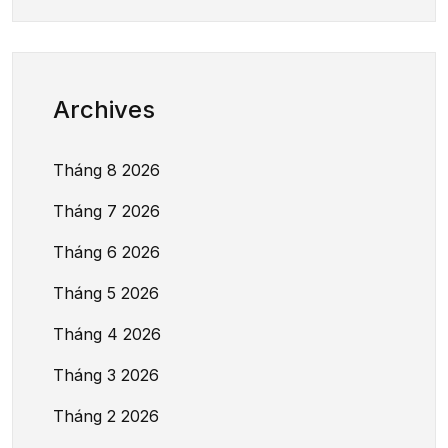
Archives
Tháng 8 2026
Tháng 7 2026
Tháng 6 2026
Tháng 5 2026
Tháng 4 2026
Tháng 3 2026
Tháng 2 2026