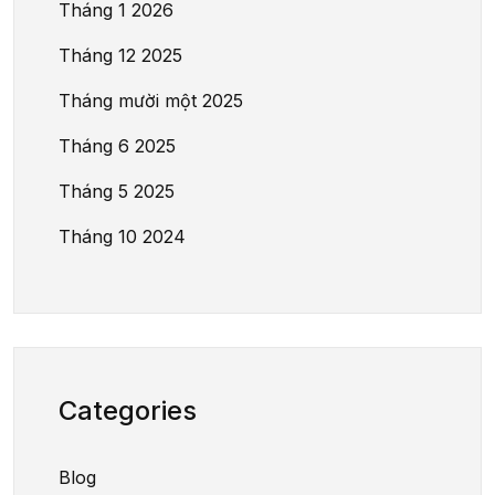
Tháng 1 2026
Tháng 12 2025
Tháng mười một 2025
Tháng 6 2025
Tháng 5 2025
Tháng 10 2024
Categories
Blog