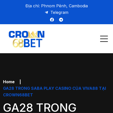
Địa chỉ: Phnom Pênh, Cambodia
Telegram
Home
|
GA28 TRONG SABA PLAY CASINO CỦA VIVA88 TẠI
CROWN68BET
GA28 TRONG