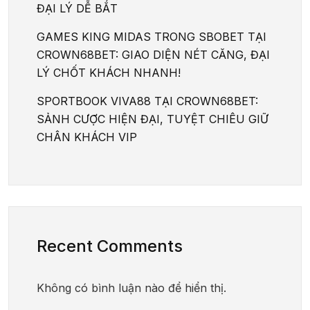
ĐẠI LÝ DỄ BẮT
GAMES KING MIDAS TRONG SBOBET TẠI
CROWN68BET: GIAO DIỆN NÉT CĂNG, ĐẠI
LÝ CHỐT KHÁCH NHANH!
SPORTBOOK VIVA88 TẠI CROWN68BET:
SẢNH CƯỢC HIỆN ĐẠI, TUYỆT CHIÊU GIỮ
CHÂN KHÁCH VIP
Recent Comments
Không có bình luận nào để hiển thị.