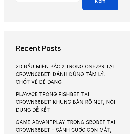
kiếm
Recent Posts
2D ĐẦU MIỀN BẮC 2 TRONG ONE789 TẠI
CROWN68BET: ĐÁNH ĐÚNG TÂM LÝ,
CHỐT VÉ DỄ DÀNG
PLAYACE TRONG FISHBET TẠI
CROWN68BET: KHUNG BÀN RÕ NÉT, NỘI
DUNG DỄ KẾT
GAME ADVANTPLAY TRONG SBOBET TẠI
CROWN68BET – SẢNH CƯỢC GỌN MẮT,