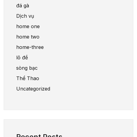
đá gà
Dịch vụ
home one
home two
home-three
lô đề
sòng bạc
Thể Thao
Uncategorized
Recent Posts