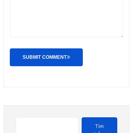
SUBMIT COMMENT
Tìm