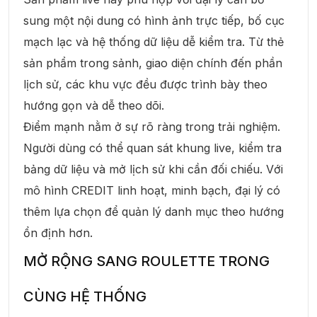
sung một nội dung có hình ảnh trực tiếp, bố cục
mạch lạc và hệ thống dữ liệu dễ kiểm tra. Từ thẻ
sản phẩm trong sảnh, giao diện chính đến phần
lịch sử, các khu vực đều được trình bày theo
hướng gọn và dễ theo dõi.
Điểm mạnh nằm ở sự rõ ràng trong trải nghiệm.
Người dùng có thể quan sát khung live, kiểm tra
bảng dữ liệu và mở lịch sử khi cần đối chiếu. Với
mô hình CREDIT linh hoạt, minh bạch, đại lý có
thêm lựa chọn để quản lý danh mục theo hướng
ổn định hơn.
MỞ RỘNG SANG ROULETTE TRONG
CÙNG HỆ THỐNG