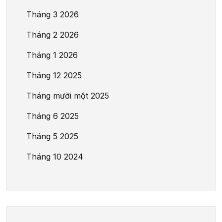
Tháng 3 2026
Tháng 2 2026
Tháng 1 2026
Tháng 12 2025
Tháng mười một 2025
Tháng 6 2025
Tháng 5 2025
Tháng 10 2024