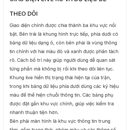
THEO DÕI
Giao diện chính được chia thành ba khu vực nổi
bật. Bên trái là khung hình trực tiếp, phía dưới có
bảng dữ liệu dạng ô, còn bên phải là vùng thông
tin chính với hai màu đỏ và xanh được phân tách
rõ. Cách bố trí này giúp người dùng dễ quan sát
từng phần mà không bị rối khi theo dõi liên tục.
Khung live hiển thị trạng thái hiện tại của trận,
trong khi bảng dữ liệu phía dưới dùng các ký hiệu
màu để thể hiện chuỗi thông tin. Các bảng phụ
được đặt gần khu vực chính, giúp việc kiểm tra
nhanh thuận tiện hơn.
Bên phải màn hình là khu vực thông tin trung
tâm, gồm trạng thái, nhóm màu và các thông số