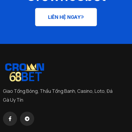
LIÊN HỆ NGAY
Giao Tổng Bóng, Thầu Tổng Banh, Casino, Loto, Đá
Gà Uy Tín