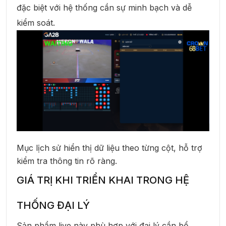
đặc biệt với hệ thống cần sự minh bạch và dễ
kiểm soát.
Mục lịch sử hiển thị dữ liệu theo từng cột, hỗ trợ
kiểm tra thông tin rõ ràng.
GIÁ TRỊ KHI TRIỂN KHAI TRONG HỆ
THỐNG ĐẠI LÝ
Sản phẩm live này phù hợp với đại lý cần bổ