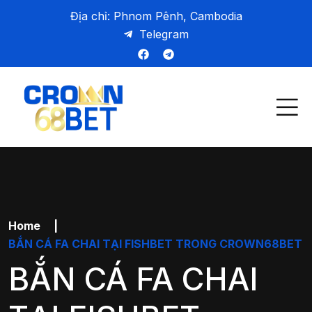
Địa chỉ: Phnom Pênh, Cambodia
Telegram
Home
|
BẮN CÁ FA CHAI TẠI FISHBET TRONG CROWN68BET
BẮN CÁ FA CHAI