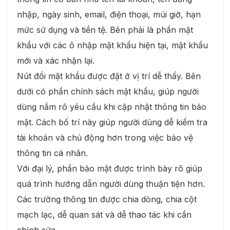
nhập, ngày sinh, email, điện thoại, múi giờ, hạn
mức sử dụng và tiền tệ. Bên phải là phần mật
khẩu với các ô nhập mật khẩu hiện tại, mật khẩu
mới và xác nhận lại.
Nút đổi mật khẩu được đặt ở vị trí dễ thấy. Bên
dưới có phần chính sách mật khẩu, giúp người
dùng nắm rõ yêu cầu khi cập nhật thông tin bảo
mật. Cách bố trí này giúp người dùng dễ kiểm tra
tài khoản và chủ động hơn trong việc bảo vệ
thông tin cá nhân.
Với đại lý, phần bảo mật được trình bày rõ giúp
quá trình hướng dẫn người dùng thuận tiện hơn.
Các trường thông tin được chia dòng, chia cột
mạch lạc, dễ quan sát và dễ thao tác khi cần
chỉnh sửa.