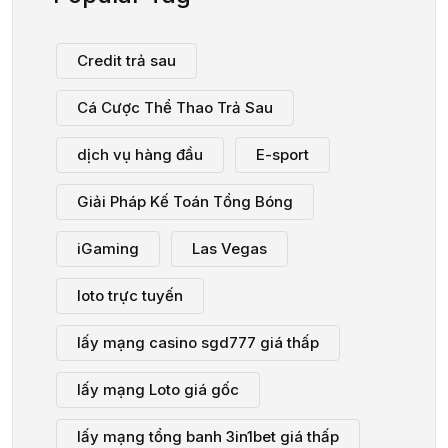
Credit trả sau
Cá Cược Thể Thao Trả Sau
dịch vụ hàng đầu
E-sport
Giải Pháp Kế Toán Tổng Bóng
iGaming
Las Vegas
loto trực tuyến
lấy mạng casino sgd777 giá thấp
lấy mạng Loto giá gốc
lấy mạng tổng banh 3in1bet giá thấp