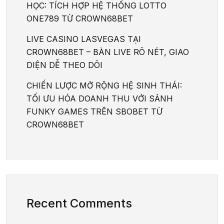
HỌC: TÍCH HỢP HỆ THỐNG LOTTO
ONE789 TỪ CROWN68BET
LIVE CASINO LASVEGAS TẠI
CROWN68BET – BÀN LIVE RÕ NÉT, GIAO
DIỆN DỄ THEO DÕI
CHIẾN LƯỢC MỞ RỘNG HỆ SINH THÁI:
TỐI ƯU HÓA DOANH THU VỚI SẢNH
FUNKY GAMES TRÊN SBOBET TỪ
CROWN68BET
Recent Comments