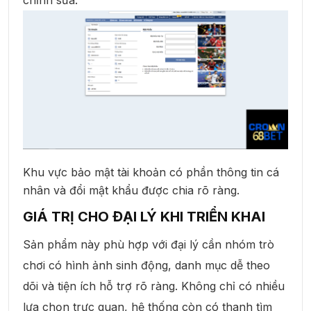
Khu vực bảo mật tài khoản có phần thông tin cá
nhân và đổi mật khẩu được chia rõ ràng.
GIÁ TRỊ CHO ĐẠI LÝ KHI TRIỂN KHAI
Sản phẩm này phù hợp với đại lý cần nhóm trò
chơi có hình ảnh sinh động, danh mục dễ theo
dõi và tiện ích hỗ trợ rõ ràng. Không chỉ có nhiều
lựa chọn trực quan, hệ thống còn có thanh tìm