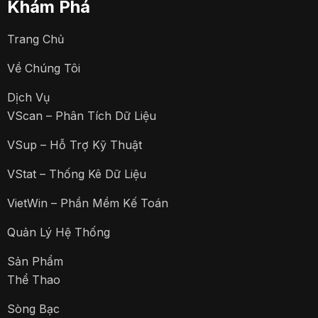
Khám Phá
Trang Chủ
Về Chúng Tôi
Dịch Vụ
VScan – Phân Tích Dữ Liệu
VSup – Hỗ Trợ Kỹ Thuật
VStat – Thống Kê Dữ Liệu
VietWin – Phần Mềm Kế Toán
Quản Lý Hệ Thống
Sản Phẩm
Thể Thao
Sòng Bạc