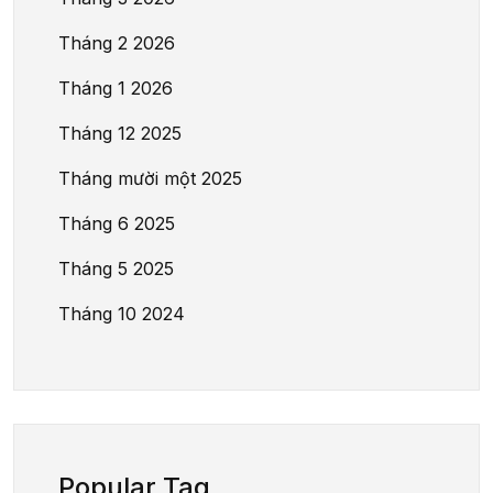
Tháng 2 2026
Tháng 1 2026
Tháng 12 2025
Tháng mười một 2025
Tháng 6 2025
Tháng 5 2025
Tháng 10 2024
Popular Tag