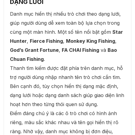
DẠNG LƯỚI
Danh mục hiển thị nhiều trò chơi theo dạng lưới,
giúp người dùng dễ xem toàn bộ lựa chọn trong
cùng một màn hình. Một số tên nổi bật gồm
Star
Hunter
,
Fierce Fishing
,
Monkey King Fishing
,
God’s Grant Fortune
,
FA CHAI Fishing
và
Bao
Chuan Fishing
.
Thanh tìm kiếm được đặt phía trên danh mục, hỗ
trợ người dùng nhập nhanh tên trò chơi cần tìm.
Bên cạnh đó, tùy chọn hiển thị dạng mặc định,
dạng lưới hoặc dạng danh sách giúp giao diện linh
hoạt hơn theo từng thói quen sử dụng.
Điểm đáng chú ý là các ô trò chơi có hình ảnh
riêng, màu sắc khác nhau và tên gọi hiển thị rõ
ràng. Nhờ vậy, danh mục không bị đơn điệu,