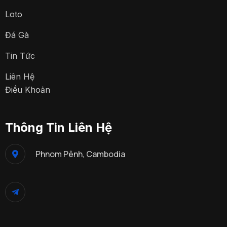
Loto
Đá Gà
Tin Tức
Liên Hệ
Điều Khoản
Thông Tin Liên Hệ
Phnom Pênh, Cambodia